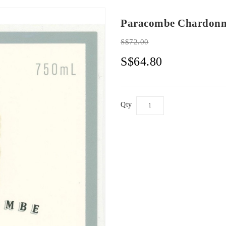
Paracombe Chardonn
S$72.00
S$64.80
Qty